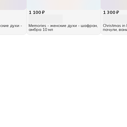
1 100 ₽
1 300 ₽
нские духи -
Memories - женские духи - шафран,
Christmas in
амбра 10 мл
пачули, ван