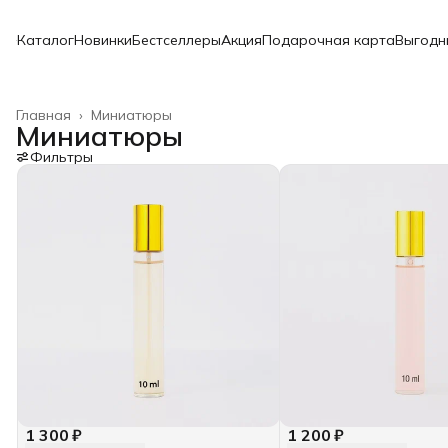
Каталог
Новинки
Бестселлеры
Акция
Подарочная карта
Выгодн
Главная
›
Миниатюры
Миниатюры
Фильтры
1 300 ₽
1 200 ₽