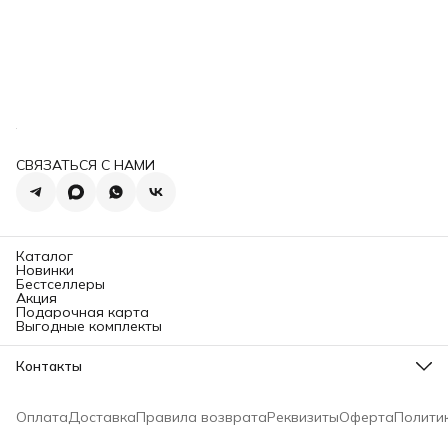
СВЯЗАТЬСЯ С НАМИ
Каталог
Новинки
Бестселлеры
Акция
Подарочная карта
Выгодные комплекты
Контакты
Адрес
г. Москва
Оплата
Доставка
Правила возврата
Реквизиты
Оферта
Полити
Телефон
8 (908) 820-52-52
Режим работы