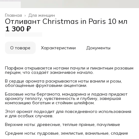
Главная
›
Для женщин
Отливант Christmas in Paris 10 мл
1 300 ₽
О товаре
Характеристики
Документы
Парфюм открывается нотами пачули и пикантным розовым
перцем, что создаёт заманчивое начало.
В сердце аромата раскрываются ноты ванили и розы,
обогащённые фруктовыми акцентами.
Базовые ноты бергамота, мандарина и ладана придают
аромату теплоту, чувственность и глубину, завершая
композицию богатым и стойким шлейфом.
Этот аромат подходит для повседневного использования
и для особых случаев.
Верхние ноты: древесные, теплые пряные, пачуливые
Средние ноты: пудровые, землистые, ванильные, сладкие