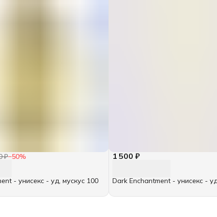
1 500 ₽
0 ₽
−
50
%
ent - унисекс - уд, мускус 100
Dark Enchantment - унисекс - уд