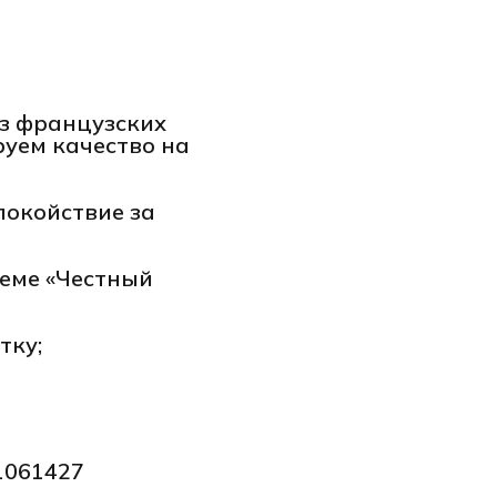
з французских
уем качество на
покойствие за
еме «Честный
тку;
1061427