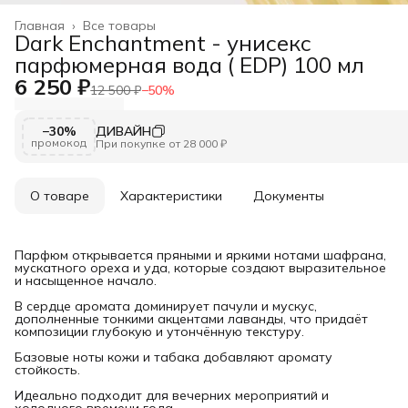
Главная
›
Все товары
Dark Enchantment - унисекс
парфюмерная вода ( EDP) 100 мл
6 250 ₽
12 500 ₽
−
50
%
−30%
ДИВАЙН
промокод
При покупке от 28 000 ₽
О товаре
Характеристики
Документы
Парфюм открывается пряными и яркими нотами шафрана,
мускатного ореха и уда, которые создают выразительное
и насыщенное начало.
В сердце аромата доминирует пачули и мускус,
дополненные тонкими акцентами лаванды, что придаёт
композиции глубокую и утончённую текстуру.
Базовые ноты кожи и табака добавляют аромату
стойкость.
Идеально подходит для вечерних мероприятий и
холодного времени года.